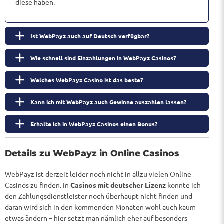
diese haben.
Ist WebPayz auch auf Deutsch verfügbar?
Wie schnell sind Einzahlungen in WebPayz Casinos?
Welches WebPayz Casino ist das beste?
Kann ich mit WebPayz auch Gewinne auszahlen lassen?
Erhalte ich in WebPayz Casinos einen Bonus?
Details zu WebPayz in Online Casinos
WebPayz ist derzeit leider noch nicht in allzu vielen Online
Casinos zu finden. In
Casinos mit deutscher Lizenz
konnte ich
den Zahlungsdienstleister noch überhaupt nicht finden und
daran wird sich in den kommenden Monaten wohl auch kaum
etwas ändern – hier setzt man nämlich eher auf besonders