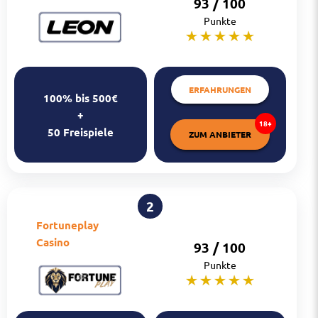
93 / 100
Punkte
ERFAHRUNGEN
100% bis 500€
+
50 Freispiele
ZUM ANBIETER
2
Fortuneplay
Casino
93 / 100
Punkte