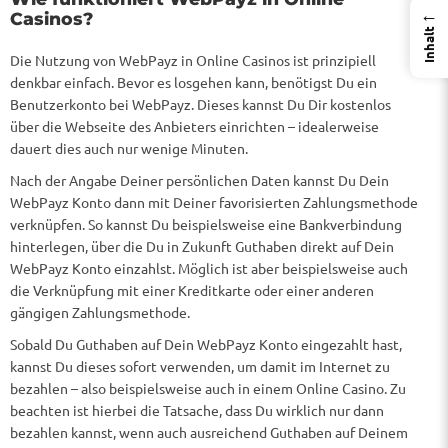
←
Casinos?
Inhalt
Die Nutzung von WebPayz in Online Casinos ist prinzipiell
denkbar einfach. Bevor es losgehen kann, benötigst Du ein
Benutzerkonto bei WebPayz. Dieses kannst Du Dir kostenlos
über die Webseite des Anbieters einrichten – idealerweise
dauert dies auch nur wenige Minuten.
Nach der Angabe Deiner persönlichen Daten kannst Du Dein
WebPayz Konto dann mit Deiner favorisierten Zahlungsmethode
verknüpfen. So kannst Du beispielsweise eine Bankverbindung
hinterlegen, über die Du in Zukunft Guthaben direkt auf Dein
WebPayz Konto einzahlst. Möglich ist aber beispielsweise auch
die Verknüpfung mit einer Kreditkarte oder einer anderen
gängigen Zahlungsmethode.
Sobald Du Guthaben auf Dein WebPayz Konto eingezahlt hast,
kannst Du dieses sofort verwenden, um damit im Internet zu
bezahlen – also beispielsweise auch in einem Online Casino. Zu
beachten ist hierbei die Tatsache, dass Du wirklich nur dann
bezahlen kannst, wenn auch ausreichend Guthaben auf Deinem