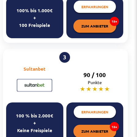
ERFAHRUNGEN
100% bis 1.000€
+
100 Freispiele
ZUM ANBIETER
3
Sultanbet
90 / 100
Punkte
ERFAHRUNGEN
100 % bis 2.000€
+
Keine Freispiele
ZUM ANBIETER