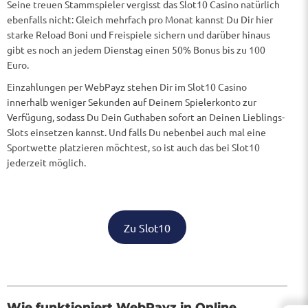
Seine treuen Stammspieler vergisst das Slot10 Casino natürlich
ebenfalls nicht: Gleich mehrfach pro Monat kannst Du Dir hier
starke Reload Boni und Freispiele sichern und darüber hinaus
gibt es noch an jedem Dienstag einen 50% Bonus bis zu 100
Euro.
Einzahlungen per WebPayz stehen Dir im Slot10 Casino
innerhalb weniger Sekunden auf Deinem Spielerkonto zur
Verfügung, sodass Du Dein Guthaben sofort an Deinen Lieblings-
Slots einsetzen kannst. Und falls Du nebenbei auch mal eine
Sportwette platzieren möchtest, so ist auch das bei Slot10
jederzeit möglich.
Zu Slot10
Wie funktioniert WebPayz in Online