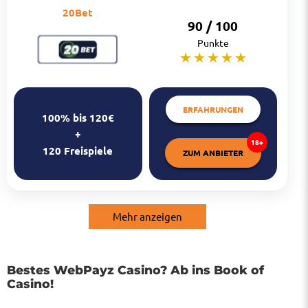
20Bet
90 / 100
Punkte
ERFAHRUNGEN
100% bis 120€
+
120 Freispiele
ZUM ANBIETER
Mehr anzeigen
Bestes WebPayz Casino? Ab ins Book of
Casino!