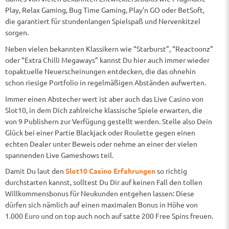
Play, Relax Gaming, Bug Time Gaming, Play’n GO oder BetSoft,
die garantiert für stundenlangen Spielspaß und Nervenkitzel
sorgen.
Neben vielen bekannten Klassikern wie “Starburst”, “Reactoonz”
oder “Extra Chilli Megaways” kannst Du hier auch immer wieder
topaktuelle Neuerscheinungen entdecken, die das ohnehin
schon riesige Portfolio in regelmäßigen Abständen aufwerten.
Immer einen Abstecher wert ist aber auch das Live Casino von
Slot10, in dem Dich zahlreiche klassische Spiele erwarten, die
von 9 Publishern zur Verfügung gestellt werden. Stelle also Dein
Glück bei einer Partie Blackjack oder Roulette gegen einen
echten Dealer unter Beweis oder nehme an einer der vielen
spannenden Live Gameshows teil.
Damit Du laut den
Slot10 Casino Erfahrungen
so richtig
durchstarten kannst, solltest Du Dir auf keinen Fall den tollen
Willkommensbonus für Neukunden entgehen lassen: Diese
dürfen sich nämlich auf einen maximalen Bonus in Höhe von
1.000 Euro und on top auch noch auf satte 200 Free Spins freuen.