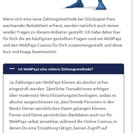
Wenn sich eine neue Zahlungsmethode bei Glücksspiel-Fans
wachsender Beliebtheit erfreut, werden natürlich auch immer
wieder Fragen zu diesem Anbieter gestellt. Ich habe daher hier
für Dich die am häufigsten gestellten Fragen rund um WebPayz
und den WebPayz Casinos für Dich zusammengestellt und diese
kurz und knapp beantwortet.
Ist WebPayz eine sichere Zahlungsmethode?
Ja, Zahlungen per WebPayz können als absolut sicher
eingestuft werden. Sämtliche Transaktionen erfolgen
über modernste Verschlüsselungstechnologien, sodass es
absolut ausgeschlossen ist, dass fremde Personen in den
Besitz Deiner persönlichen Daten gelangen können.
Ferner sind Deine persönlichen Bankdaten auch nur für
WebPayz selbst einsehbar, während die Online Casinos, in
denen Du eine Einzahlung tätigst, keinen Zugriff auf