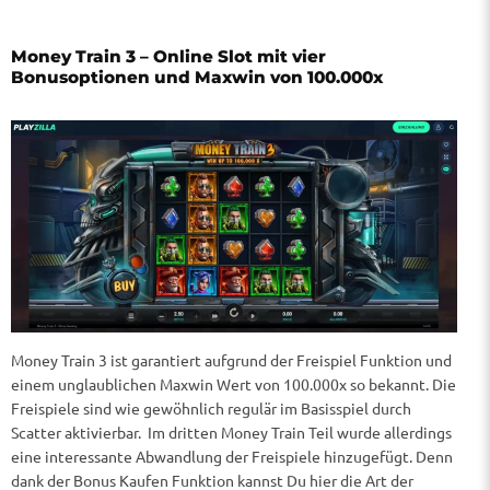
Money Train 3 – Online Slot mit vier
Bonusoptionen und Maxwin von 100.000x
Money Train 3 ist garantiert aufgrund der Freispiel Funktion und
einem unglaublichen Maxwin Wert von 100.000x so bekannt. Die
Freispiele sind wie gewöhnlich regulär im Basisspiel durch
Scatter aktivierbar. Im dritten Money Train Teil wurde allerdings
eine interessante Abwandlung der Freispiele hinzugefügt. Denn
dank der Bonus Kaufen Funktion kannst Du hier die Art der