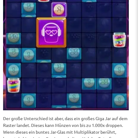
Der große Unterschied ist aber, dass ein großes Giga Jar auf dem
Raster landet. Dieses kann Münzen von bis zu 1.000x droppen.
Wenn dieses ein buntes Jar-Glas mit Multiplikator berührt,