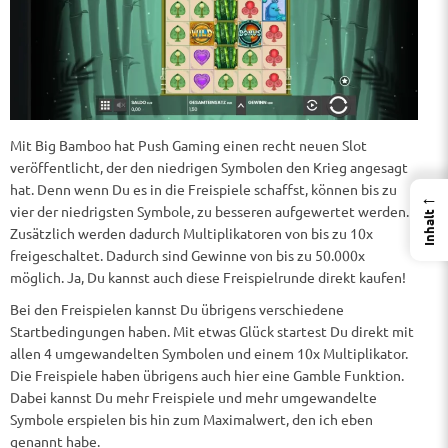
Mit Big Bamboo hat Push Gaming einen recht neuen Slot
veröffentlicht, der den niedrigen Symbolen den Krieg angesagt
hat. Denn wenn Du es in die Freispiele schaffst, können bis zu
←
vier der niedrigsten Symbole, zu besseren aufgewertet werden.
Inhalt
Zusätzlich werden dadurch Multiplikatoren von bis zu 10x
freigeschaltet. Dadurch sind Gewinne von bis zu 50.000x
möglich. Ja, Du kannst auch diese Freispielrunde direkt kaufen!
Bei den Freispielen kannst Du übrigens verschiedene
Startbedingungen haben. Mit etwas Glück startest Du direkt mit
allen 4 umgewandelten Symbolen und einem 10x Multiplikator.
Die Freispiele haben übrigens auch hier eine Gamble Funktion.
Dabei kannst Du mehr Freispiele und mehr umgewandelte
Symbole erspielen bis hin zum Maximalwert, den ich eben
genannt habe.