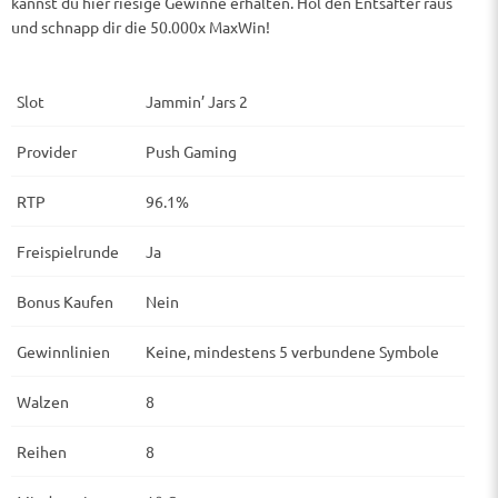
kannst du hier riesige Gewinne erhalten. Hol den Entsafter raus
und schnapp dir die 50.000x MaxWin!
Slot
Jammin’ Jars 2
Provider
Push Gaming
RTP
96.1%
Freispielrunde
Ja
Bonus Kaufen
Nein
Gewinnlinien
Keine, mindestens 5 verbundene Symbole
Walzen
8
Reihen
8