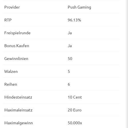
Provider
Push Gaming
RTP
96.13%
Freispielrunde
Ja
Bonus Kaufen
Ja
Gewinnlinien
50
Walzen
5
Reihen
6
Mindesteinsatz
10 Cent
Maximaleinsatz
20 Euro
Maximalgewinn
50.000x