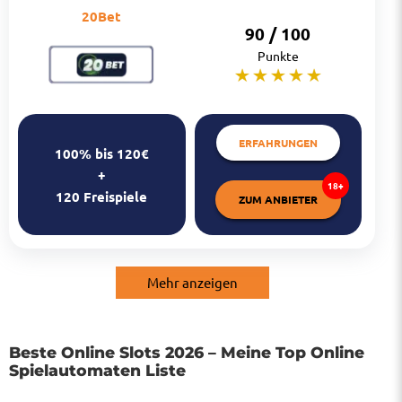
20Bet
90 / 100
Punkte
ERFAHRUNGEN
100% bis 120€
+
120 Freispiele
ZUM ANBIETER
Mehr anzeigen
Beste Online Slots 2026 – Meine Top Online
Spielautomaten Liste