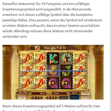
Daraufhin bekommst Du 10 Freispiele und ein zufälliges
Erweiterungssymbol wird ausgewählt. In der Bonusrunde
erweitert sich dieses zufällige Symbol über die komplette
jeweilige Walze. Dies passiert, wenn das Symbol auf mindestens
so vielen Walzen auftaucht, dass es einen Gewinn ausschütten
würde. Allerdings müssen diese Walzen nicht miteinander
verbunden sein.
Wenn dieses Erweiterungssymbol auf 5 Walzen auftaucht, hast