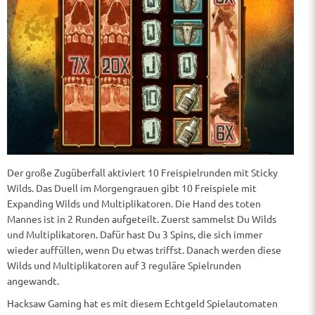
Der große Zugüberfall aktiviert 10 Freispielrunden mit Sticky
Wilds. Das Duell im Morgengrauen gibt 10 Freispiele mit
Expanding Wilds und Multiplikatoren. Die Hand des toten
Mannes ist in 2 Runden aufgeteilt. Zuerst sammelst Du Wilds
und Multiplikatoren. Dafür hast Du 3 Spins, die sich immer
wieder auffüllen, wenn Du etwas triffst. Danach werden diese
Wilds und Multiplikatoren auf 3 reguläre Spielrunden
angewandt.
Hacksaw Gaming hat es mit diesem Echtgeld Spielautomaten