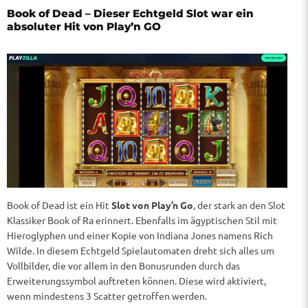
Book of Dead – Dieser Echtgeld Slot war ein
absoluter Hit von Play’n GO
Book of Dead ist ein Hit
Slot von Play’n Go
, der stark an den Slot
Klassiker Book of Ra erinnert. Ebenfalls im ägyptischen Stil mit
Hieroglyphen und einer Kopie von Indiana Jones namens Rich
Wilde. In diesem Echtgeld Spielautomaten dreht sich alles um
Vollbilder, die vor allem in den Bonusrunden durch das
Erweiterungssymbol auftreten können. Diese wird aktiviert,
wenn mindestens 3 Scatter getroffen werden.