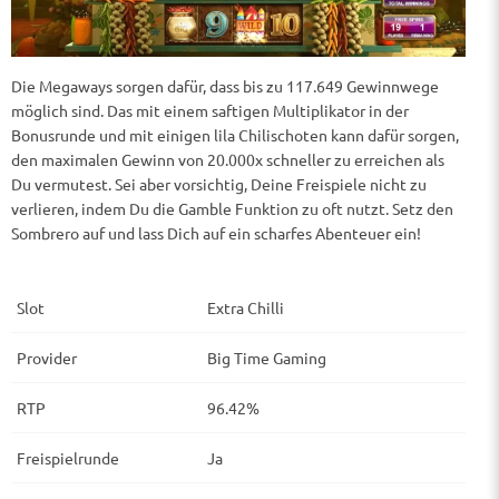
Die Megaways sorgen dafür, dass bis zu 117.649 Gewinnwege
möglich sind. Das mit einem saftigen Multiplikator in der
Bonusrunde und mit einigen lila Chilischoten kann dafür sorgen,
den maximalen Gewinn von 20.000x schneller zu erreichen als
Du vermutest. Sei aber vorsichtig, Deine Freispiele nicht zu
verlieren, indem Du die Gamble Funktion zu oft nutzt. Setz den
Sombrero auf und lass Dich auf ein scharfes Abenteuer ein!
Slot
Extra Chilli
Provider
Big Time Gaming
RTP
96.42%
Freispielrunde
Ja