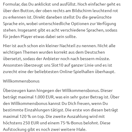
Formular, das Du anklickst und ausfüllst. Noch einfacher geht es
über den Button, der oben rechts am Bildschirm leuchtend rot
zu erkennen ist. Direkt daneben stellst Du die gewünschte
Sprache ein, wobei unterschiedliche Optionen zur Verfügung
stehen. Insgesamt gibt es acht verschiedene Sprachen, sodass
für jeden Player etwas dabei sein sollte.
Hier ist auch schon ein kleiner Nachteil zu nennen. Nicht alle
wichtigen Themen wurden korrekt aus dem Deutschen
übersetzt, sodass der Anbieter noch nach bessern müsste.
Ansonsten überzeugt uns Slot10 auf ganzer Linie und es ist
zurecht eine der beliebtesten Online-Spielhallen überhaupt.
Willkommensbonus
Überzeugen kann hingegen der Willkommensbonus. Dieser
beträgt maximal 1.000 EUR, was ein sehr guter Betrag ist. Über
den Willkommensbonus kannst Du Dich freuen, wenn Du
bestimmte Einzahlungen tätigst. Die erste von diesen beträgt
maximal 120 % on top. Die zweite Auszahlung wird mit
höchstens 250 EUR und einem 75-%-Bonus belohnt. Diese
Aufstockung gibt es noch zwei weitere Male.