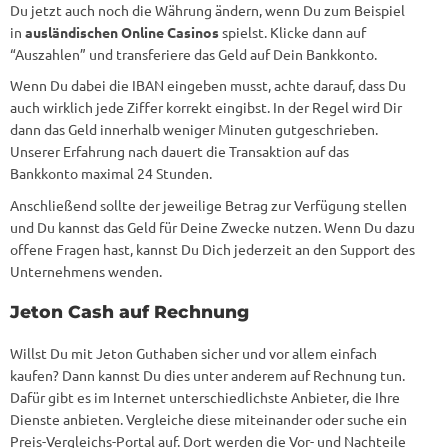
Du jetzt auch noch die Währung ändern, wenn Du zum Beispiel
in
ausländischen Online Casinos
spielst. Klicke dann auf
“Auszahlen” und transferiere das Geld auf Dein Bankkonto.
Wenn Du dabei die IBAN eingeben musst, achte darauf, dass Du
auch wirklich jede Ziffer korrekt eingibst. In der Regel wird Dir
dann das Geld innerhalb weniger Minuten gutgeschrieben.
Unserer Erfahrung nach dauert die Transaktion auf das
Bankkonto maximal 24 Stunden.
Anschließend sollte der jeweilige Betrag zur Verfügung stellen
und Du kannst das Geld für Deine Zwecke nutzen. Wenn Du dazu
offene Fragen hast, kannst Du Dich jederzeit an den Support des
Unternehmens wenden.
Jeton Cash auf Rechnung
Willst Du mit Jeton Guthaben sicher und vor allem einfach
kaufen? Dann kannst Du dies unter anderem auf Rechnung tun.
Dafür gibt es im Internet unterschiedlichste Anbieter, die Ihre
Dienste anbieten. Vergleiche diese miteinander oder suche ein
Preis-Vergleichs-Portal auf. Dort werden die Vor- und Nachteile