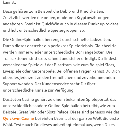
kannst.
Dazu gehören zum Beispiel die Debit- und Kreditkarten.
Zusätzlich werden die neuen, modernen Kryptowährungen
angeboten. Somit ist QuickWin auch in diesem Punkt up to date
und holt unterschiedliche Spielergruppen ab.
Die Online-Spielhalle überzeugt durch schnelle Ladezeiten.
Durch dieses entsteht ein perfektes Spielerlebnis. Gleichzeitig
werden immer wieder unterschiedliche Boni angeboten. Die
Transaktionen sind stets schnell und sicher erledigt. Du findest
verschiedene Spiele auf der Plattform, wie zum Beispiel Slots,
Livespiele oder Kartenspiele. Bei offenen Fragen kannst Du Dich
überdies jederzeit an den freundlichen und zuvorkommenden
Support wenden. Der Kundenservice steht Dir über
unterschiedliche Kanäle zur Verfügung.
Das Jeton Casino gehört zu einem bekannten Spieleportal, das
unterschiedliche andere Online-Spielhallen betreibt, wie zum
Beispiel Great Win oder Slots Palace. Diese sind genauso wie das
Quickwin Casino
bei vielen Usern auf der ganzen Welt die erste
Wahl. Teste auch Du dieses unbedingt einmal aus, wenn Du es