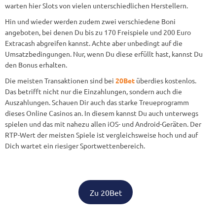
warten hier Slots von vielen unterschiedlichen Herstellern.
Hin und wieder werden zudem zwei verschiedene Boni
angeboten, bei denen Du bis zu 170 Freispiele und 200 Euro
Extracash abgreifen kannst. Achte aber unbedingt auf die
Umsatzbedingungen. Nur, wenn Du diese erfüllt hast, kannst Du
den Bonus erhalten.
Die meisten Transaktionen sind bei
20Bet
überdies kostenlos.
Das betrifft nicht nur die Einzahlungen, sondern auch die
Auszahlungen. Schauen Dir auch das starke Treueprogramm
dieses Online Casinos an. In diesem kannst Du auch unterwegs
spielen und das mit nahezu allen iOS- und Android-Geräten. Der
RTP-Wert der meisten Spiele ist vergleichsweise hoch und auf
Dich wartet ein riesiger Sportwettenbereich.
Zu 20Bet