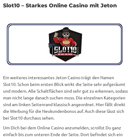
Slot10 – Starkes Online Casino mit Jeton
Ein weiteres interessantes Jeton Casino trägt den Namen
Slot10. Schon beim ersten Blick wirkt die Seite sehr aufgeräumt
und modern. Alle Schaltflächen sind sehr gut zu erkennen, sodass
man nicht lange danach suchen muss. Die einzelnen Kategorien
sind am linken Seitenrand klassisch angeordnet. Hier fällt direkt
die Werbung für die Neukundenbonus auf. Auch diese lässt sich
bei Slot10 durchaus sehen.
Um Dich bei dem Online Casino anzumelden, scrollst Du ganz
einfach bis zum unteren Ende der Seite. Dort befindet sich ein