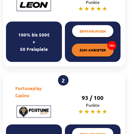
Punkte
ERFAHRUNGEN
100% bis 500€
+
50 Freispiele
ZUM ANBIETER
2
Fortuneplay
Casino
93 / 100
Punkte
ERFAHRUNGEN