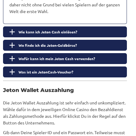
daher nicht ohne Grund bei vielen Spielern auf der ganzen
Welt die erste Wahl.
Wie kann ich Jeton Cash einlösen?
Wo finde ich die Jeton-Geldbörse?
Wofür kann ich mein Jeton Cash verwenden?
Was ist ein JetonCash-Voucher?
Jeton Wallet Auszahlung
Die Jeton Wallet Auszahlung ist sehr einfach und unkompliziert.
Wähle dafür in dem jeweiligen Online Casino den Bezahldienst
als Zahlungsmethode aus. Hierfür klickst Du in der Regel auf den
Button des Unternehmens.
Gib dann Deine Spieler-ID und ein Passwort ein. Teilweise musst