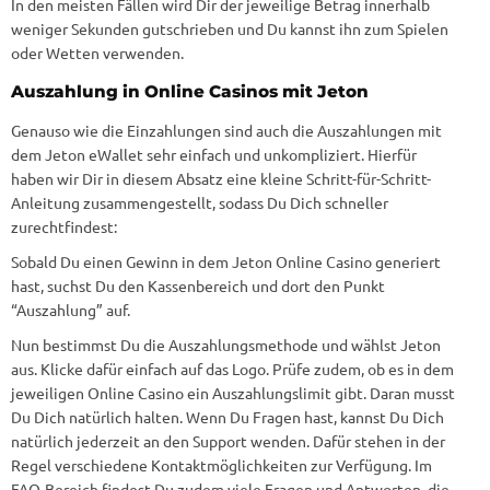
In den meisten Fällen wird Dir der jeweilige Betrag innerhalb
weniger Sekunden gutschrieben und Du kannst ihn zum Spielen
oder Wetten verwenden.
Auszahlung in Online Casinos mit Jeton
Genauso wie die Einzahlungen sind auch die Auszahlungen mit
dem Jeton eWallet sehr einfach und unkompliziert. Hierfür
haben wir Dir in diesem Absatz eine kleine Schritt-für-Schritt-
Anleitung zusammengestellt, sodass Du Dich schneller
zurechtfindest:
Sobald Du einen Gewinn in dem Jeton Online Casino generiert
hast, suchst Du den Kassenbereich und dort den Punkt
“Auszahlung” auf.
Nun bestimmst Du die Auszahlungsmethode und wählst Jeton
aus. Klicke dafür einfach auf das Logo. Prüfe zudem, ob es in dem
jeweiligen Online Casino ein Auszahlungslimit gibt. Daran musst
Du Dich natürlich halten. Wenn Du Fragen hast, kannst Du Dich
natürlich jederzeit an den Support wenden. Dafür stehen in der
Regel verschiedene Kontaktmöglichkeiten zur Verfügung. Im
FAQ-Bereich findest Du zudem viele Fragen und Antworten, die