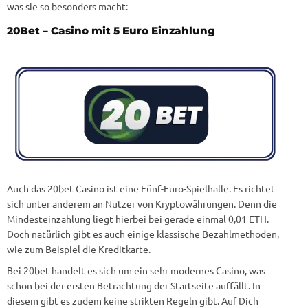
was sie so besonders macht:
20Bet – Casino mit 5 Euro Einzahlung
Auch das 20bet Casino ist eine Fünf-Euro-Spielhalle. Es richtet
sich unter anderem an Nutzer von Kryptowährungen. Denn die
Mindesteinzahlung liegt hierbei bei gerade einmal 0,01 ETH.
Doch natürlich gibt es auch einige klassische Bezahlmethoden,
wie zum Beispiel die Kreditkarte.
Bei 20bet handelt es sich um ein sehr modernes Casino, was
schon bei der ersten Betrachtung der Startseite auffällt. In
diesem gibt es zudem keine strikten Regeln gibt. Auf Dich