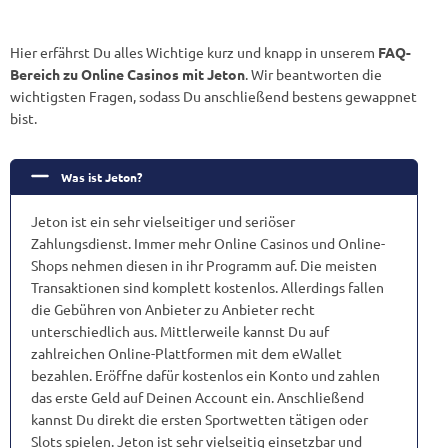
Hier erfährst Du alles Wichtige kurz und knapp in unserem
FAQ-
Bereich zu Online Casinos mit Jeton
. Wir beantworten die
wichtigsten Fragen, sodass Du anschließend bestens gewappnet
bist.
Was ist Jeton?
Jeton ist ein sehr vielseitiger und seriöser
Zahlungsdienst. Immer mehr Online Casinos und Online-
Shops nehmen diesen in ihr Programm auf. Die meisten
Transaktionen sind komplett kostenlos. Allerdings fallen
die Gebühren von Anbieter zu Anbieter recht
unterschiedlich aus. Mittlerweile kannst Du auf
zahlreichen Online-Plattformen mit dem eWallet
bezahlen. Eröffne dafür kostenlos ein Konto und zahlen
das erste Geld auf Deinen Account ein. Anschließend
kannst Du direkt die ersten Sportwetten tätigen oder
Slots spielen. Jeton ist sehr vielseitig einsetzbar und