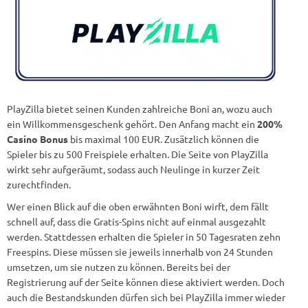
PlayZilla bietet seinen Kunden zahlreiche Boni an, wozu auch
ein Willkommensgeschenk gehört. Den Anfang macht ein
200%
Casino Bonus
bis maximal 100 EUR. Zusätzlich können die
Spieler bis zu 500 Freispiele erhalten. Die Seite von PlayZilla
wirkt sehr aufgeräumt, sodass auch Neulinge in kurzer Zeit
zurechtfinden.
Wer einen Blick auf die oben erwähnten Boni wirft, dem fällt
schnell auf, dass die Gratis-Spins nicht auf einmal ausgezahlt
werden. Stattdessen erhalten die Spieler in 50 Tagesraten zehn
Freespins. Diese müssen sie jeweils innerhalb von 24 Stunden
umsetzen, um sie nutzen zu können. Bereits bei der
Registrierung auf der Seite können diese aktiviert werden. Doch
auch die Bestandskunden dürfen sich bei PlayZilla immer wieder