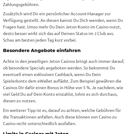
Zahlungsgebühren.
Zusätzlich wird Dir ein persönlicher Account-Manager zur
Verfügung gestellt. An diesen kannst Du Dich wenden, wenn Du
Fragen hast. Umso mehr Du Dein Jeton-Konto im Casino nutzt,
desto besser wirkt sich das auf Deinen Status im J Club aus.
Schau am besten jeden Tag kurz vorbei.
Besondere Angebote einfahren
Achte in den jeweiligen Jeton Casinos bringt auch immer darauf,
ob besondere Specials angeboten werden. So bekommst Du
eventuell einen exklusiven Cashback, wenn Du Dein
Spielerkonto dem eWallet auflädst. Zum Beispiel gewähren die
Casinos Dir dafür einen Bonus in Höhe von 5 %. Je nachdem, wie
viel Geld Du auf Dein Konto einzahlst, lohnt es sich durchaus,
diesen zu nutzen.
Ein weiterer Tipp ist es, darauf zu achten, welche Gebühren für
die Transaktionen anfallen. Auch diese können von Casino zu
Casino recht unterschiedlich ausfallen.
Limits in Casinos mit Jeton