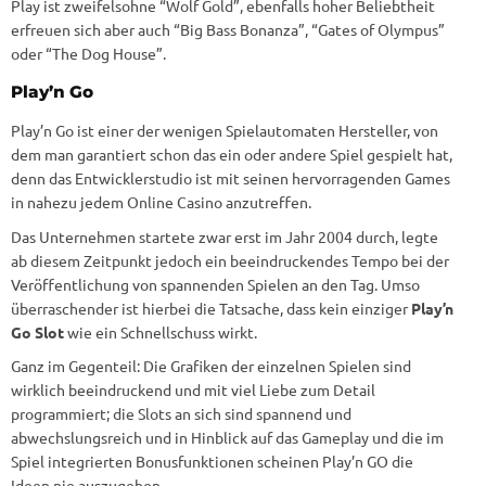
Play ist zweifelsohne “Wolf Gold”, ebenfalls hoher Beliebtheit
erfreuen sich aber auch “Big Bass Bonanza”, “Gates of Olympus”
oder “The Dog House”.
Play’n Go
Play’n Go ist einer der wenigen Spielautomaten Hersteller, von
dem man garantiert schon das ein oder andere Spiel gespielt hat,
denn das Entwicklerstudio ist mit seinen hervorragenden Games
in nahezu jedem Online Casino anzutreffen.
Das Unternehmen startete zwar erst im Jahr 2004 durch, legte
ab diesem Zeitpunkt jedoch ein beeindruckendes Tempo bei der
Veröffentlichung von spannenden Spielen an den Tag. Umso
überraschender ist hierbei die Tatsache, dass kein einziger
Play’n
Go Slot
wie ein Schnellschuss wirkt.
Ganz im Gegenteil: Die Grafiken der einzelnen Spielen sind
wirklich beeindruckend und mit viel Liebe zum Detail
programmiert; die Slots an sich sind spannend und
abwechslungsreich und in Hinblick auf das Gameplay und die im
Spiel integrierten Bonusfunktionen scheinen Play’n GO die
Ideen nie auszugehen.