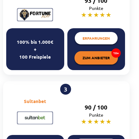
93 / 100
Punkte
ERFAHRUNGEN
100% bis 1.000€
+
100 Freispiele
ZUM ANBIETER
3
Sultanbet
90 / 100
Punkte