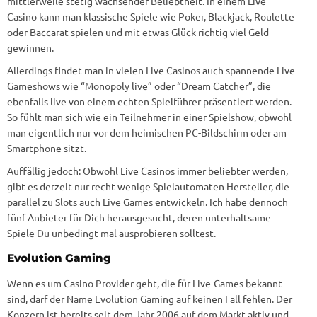
mittlerweile stetig wachsender Beliebtheit. In einem Live
Casino kann man klassische Spiele wie Poker, Blackjack, Roulette
oder Baccarat spielen und mit etwas Glück richtig viel Geld
gewinnen.
Allerdings findet man in vielen Live Casinos auch spannende Live
Gameshows wie “Monopoly live” oder “Dream Catcher”, die
ebenfalls live von einem echten Spielführer präsentiert werden.
So fühlt man sich wie ein Teilnehmer in einer Spielshow, obwohl
man eigentlich nur vor dem heimischen PC-Bildschirm oder am
Smartphone sitzt.
Auffällig jedoch: Obwohl Live Casinos immer beliebter werden,
gibt es derzeit nur recht wenige Spielautomaten Hersteller, die
parallel zu Slots auch Live Games entwickeln. Ich habe dennoch
fünf Anbieter für Dich herausgesucht, deren unterhaltsame
Spiele Du unbedingt mal ausprobieren solltest.
Evolution Gaming
Wenn es um Casino Provider geht, die für Live-Games bekannt
sind, darf der Name Evolution Gaming auf keinen Fall fehlen. Der
Konzern ist bereits seit dem Jahr 2006 auf dem Markt aktiv und