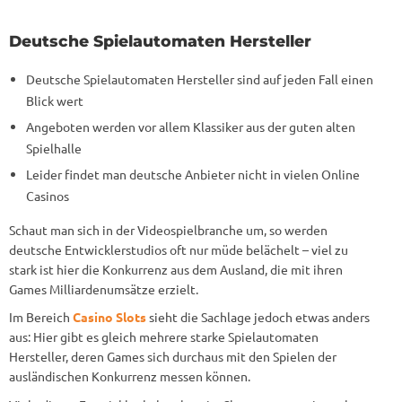
Deutsche Spielautomaten Hersteller
Deutsche Spielautomaten Hersteller sind auf jeden Fall einen
Blick wert
Angeboten werden vor allem Klassiker aus der guten alten
Spielhalle
Leider findet man deutsche Anbieter nicht in vielen Online
Casinos
Schaut man sich in der Videospielbranche um, so werden
deutsche Entwicklerstudios oft nur müde belächelt – viel zu
stark ist hier die Konkurrenz aus dem Ausland, die mit ihren
Games Milliardenumsätze erzielt.
Im Bereich
Casino Slots
sieht die Sachlage jedoch etwas anders
aus: Hier gibt es gleich mehrere starke Spielautomaten
Hersteller, deren Games sich durchaus mit den Spielen der
ausländischen Konkurrenz messen können.