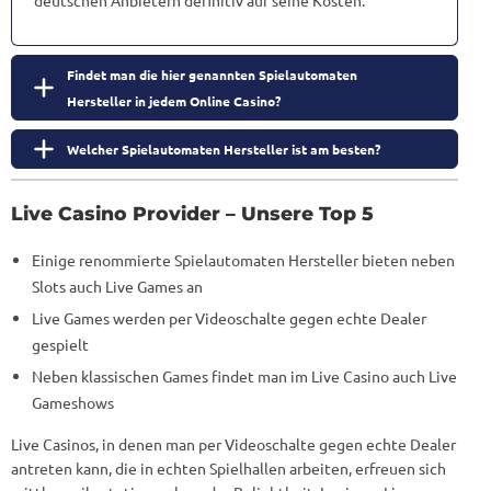
Findet man die hier genannten Spielautomaten
Hersteller in jedem Online Casino?
Welcher Spielautomaten Hersteller ist am besten?
Live Casino Provider – Unsere Top 5
Einige renommierte Spielautomaten Hersteller bieten neben
Slots auch Live Games an
Live Games werden per Videoschalte gegen echte Dealer
gespielt
Neben klassischen Games findet man im Live Casino auch Live
Gameshows
Live Casinos, in denen man per Videoschalte gegen echte Dealer
antreten kann, die in echten Spielhallen arbeiten, erfreuen sich