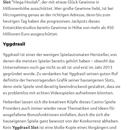
Slot
“Mega Moolah”, der mit etwas Glück Gewinne in
Millionenhöhe ausschüttet. Wer große Gewinne liebt, ist bei
Microgaming genau an der richtigen Adresse, denn bis zum
heutigen Tag haben die progressiven Jackpots dieses
Entwicklerstudios bereits Gewinne in Höhe von mehr als 450
Millionen Euro ausgeschüttet.
Yggdrasil
Yggdrasil ist einer der wenigen Spielautomaten Hersteller, von
denen die meisten Spieler bereits gehört haben – obwohl das
Unternehmen noch gar nicht so alt ist und erst im Jahr 2013
gegründet wurde. Zu verdanken hat Yggdrasil seinen guten Ruf
definitiv der hervorragenden Grafik seiner hauseigenen Slots,
denn viele Spiele sind derartig beeindruckend gestaltet, dass sie
es problemlos mit echten Videospielen aufnehmen könnten.
Nebenbei lassen sich die kreativen Köpfe dieses Casino Spiele
Providers auch immer wieder neue Thematiken und Ideen für
ausgefallene Bonusfunktionen einfallen, durch die sich die
hauseigenen Spiele ganz bewusst von der Konkurrenz abheben.
Kein
Yggdrasil Slot
ist eine bloße Kopie eines Vorgängers und