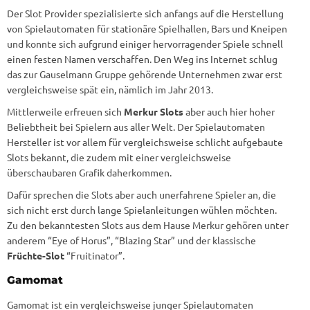
Der Slot Provider spezialisierte sich anfangs auf die Herstellung
von Spielautomaten für stationäre Spielhallen, Bars und Kneipen
und konnte sich aufgrund einiger hervorragender Spiele schnell
einen festen Namen verschaffen. Den Weg ins Internet schlug
das zur Gauselmann Gruppe gehörende Unternehmen zwar erst
vergleichsweise spät ein, nämlich im Jahr 2013.
Mittlerweile erfreuen sich
Merkur Slots
aber auch hier hoher
Beliebtheit bei Spielern aus aller Welt. Der Spielautomaten
Hersteller ist vor allem für vergleichsweise schlicht aufgebaute
Slots bekannt, die zudem mit einer vergleichsweise
überschaubaren Grafik daherkommen.
Dafür sprechen die Slots aber auch unerfahrene Spieler an, die
sich nicht erst durch lange Spielanleitungen wühlen möchten.
Zu den bekanntesten Slots aus dem Hause Merkur gehören unter
anderem “Eye of Horus”, “Blazing Star” und der klassische
Früchte-Slot
“Fruitinator”.
Gamomat
Gamomat ist ein vergleichsweise junger Spielautomaten