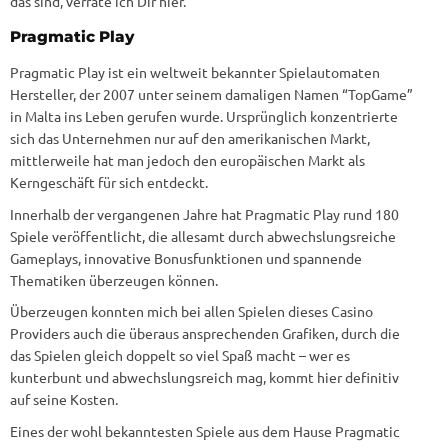
das sind, verrate ich Dir hier.
Pragmatic Play
Pragmatic Play ist ein weltweit bekannter Spielautomaten
Hersteller, der 2007 unter seinem damaligen Namen “TopGame”
in Malta ins Leben gerufen wurde. Ursprünglich konzentrierte
sich das Unternehmen nur auf den amerikanischen Markt,
mittlerweile hat man jedoch den europäischen Markt als
Kerngeschäft für sich entdeckt.
Innerhalb der vergangenen Jahre hat Pragmatic Play rund 180
Spiele veröffentlicht, die allesamt durch abwechslungsreiche
Gameplays, innovative Bonusfunktionen und spannende
Thematiken überzeugen können.
Überzeugen konnten mich bei allen Spielen dieses Casino
Providers auch die überaus ansprechenden Grafiken, durch die
das Spielen gleich doppelt so viel Spaß macht – wer es
kunterbunt und abwechslungsreich mag, kommt hier definitiv
auf seine Kosten.
Eines der wohl bekanntesten Spiele aus dem Hause Pragmatic