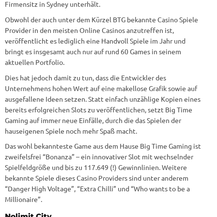
Firmensitz in Sydney unterhält.
Obwohl der auch unter dem Kürzel BTG bekannte Casino Spiele
Provider in den meisten Online Casinos anzutreffen ist,
veröffentlicht es lediglich eine Handvoll Spiele im Jahr und
bringt es insgesamt auch nur auf rund 60 Games in seinem
aktuellen Portfolio.
Dies hat jedoch damit zu tun, dass die Entwickler des
Unternehmens hohen Wert auf eine makellose Grafik sowie auf
ausgefallene Ideen setzen. Statt einfach unzählige Kopien eines
bereits erfolgreichen Slots zu veröffentlichen, setzt Big Time
Gaming auf immer neue Einfälle, durch die das Spielen der
hauseigenen Spiele noch mehr Spaß macht.
Das wohl bekannteste Game aus dem Hause Big Time Gaming ist
zweifelsfrei “Bonanza” – ein innovativer Slot mit wechselnder
Spielfeldgröße und bis zu 117.649 (!) Gewinnlinien. Weitere
bekannte Spiele dieses Casino Providers sind unter anderem
“Danger High Voltage”, “Extra Chilli” und “Who wants to be a
Millionaire”.
Nolimit City