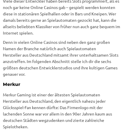
Viele dieser Entwickler haben bereits Slots programmiert, als es
noch gar keine Online Casinos gab – gespielt werden konnten
diese in stationären Spielhallen oder in Bars und Kneipen. Wer
damals bereits gerne an Spielautomaten gezockt hat, kann die
allseits beliebten Klassiker von früher nun auch ganz bequem im
Internet spielen.
Denn in vielen Online Casinos sind neben den ganz großen
Namen der Branche natürlich auch Spielautomaten
Hersteller aus Deutschland mitsamt ihrer unterhaltsamen Slots
anzutreffen. Im folgenden Abschnitt stelle ich dir die sechs
größten deutschen Entwicklerstudios und ihre kultigen Games
genauer vor.
Merkur
Merkur Gaming ist einer der ältesten Spielautomaten
Hersteller aus Deutschland, den eigentlich nahezu jeder
Glücksspiel-Fan kennen dürfte: Das Firmenlogo mit der
lachenden Sonne war vor allem in den 90er Jahren kaum aus
deutschen Städten wegzudenken und zierte zahlreiche
Spielotheken.