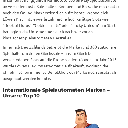
an verschiedenste Spielhallen, Kneipen und Bars, ehe man später
auch den Online-Markt ordentlich aufmischte. Wenngleich
Löwen Play mittlerweile zahlreiche hochkarätige Slots wie
“Book of Horus”, “Golden Fruits” oder “Lucky Unicorn” am Start
hat, agiert das Unternehmen auch nach wie vor als
klassischer Spielautomaten Hersteller.
Innerhalb Deutschlands betreibt die Marke rund 300 stationäre
Spielhallen, in denen Glücksspiel-Fans ihr Glück bei
verschiedenen Slots auf die Probe stellen können. Im Jahr 2013
wurde Löwen Play von Novomatic aufgekauft, wodurch die
ohnehin schon immense Beliebtheit der Marke noch zusätzlich
ausgebaut werden konnte.
Internationale Spielautomaten Marken –
Unsere Top 10