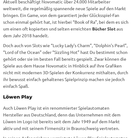
Aktuell beschäftigt Novomatic über 24.000 Mitarbeiter
weltweit, die regelmäßig spannende neue Spiele auf den Markt
bringen. Ein Game, von dem garantiert jeder Glücksspiel-Fan
schon einmal gehört hat, ist hierbei “Book of Ra”, bei dem es sich
um einen oft kopierten und selten erreichten
Bücher Slot
aus
dem Jahr 2018 handelt.
Doch auch von Slots wie “Lucky Lady’s Charm”, “Dolphin’s Pearl”,
“Lord of the Ocean” oder “Sizzling Hot” hast Du bestimmt schon
gehört oder sie im besten Fall bereits gespielt. Zwar können die
Spiele aus dem Hause Novomatic in Hinblick auf ihre Grafiken
nicht mit modernen 3D-Spielen der Konkurrenz mithalten, durch
ihr bewusst einfach gehaltenes Spielprinzip machen sie jedoch
einfach Spaß.
Löwen Play
Auch Löwen Play ist ein renommierter Spielautomaten
Hersteller aus Deutschland, denn das Unternehmen mit dem
Löwen im Logo ist bereits seit dem Jahr 1949 auf dem Markt
aktiv und mit seinem Firmensitz in Braunschweig vertreten.
In seinen Anfangsjahren vermietete Löwen Play Spielautomaten