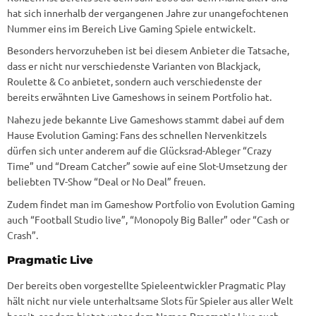
hat sich innerhalb der vergangenen Jahre zur unangefochtenen
Nummer eins im Bereich Live Gaming Spiele entwickelt.
Besonders hervorzuheben ist bei diesem Anbieter die Tatsache,
dass er nicht nur verschiedenste Varianten von Blackjack,
Roulette & Co anbietet, sondern auch verschiedenste der
bereits erwähnten Live Gameshows in seinem Portfolio hat.
Nahezu jede bekannte Live Gameshows stammt dabei auf dem
Hause Evolution Gaming: Fans des schnellen Nervenkitzels
dürfen sich unter anderem auf die Glücksrad-Ableger “Crazy
Time” und “Dream Catcher” sowie auf eine Slot-Umsetzung der
beliebten TV-Show “Deal or No Deal” freuen.
Zudem findet man im Gameshow Portfolio von Evolution Gaming
auch “Football Studio live”, “Monopoly Big Baller” oder “Cash or
Crash”.
Pragmatic Live
Der bereits oben vorgestellte Spieleentwickler Pragmatic Play
hält nicht nur viele unterhaltsame Slots für Spieler aus aller Welt
bereit, sondern bietet unter dem Namen Pragmatic Live auch