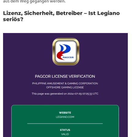
aus dem Weg gegangen werden.
Lizenz, Sicherheit, Betreiber – Ist Legiano
seriös?