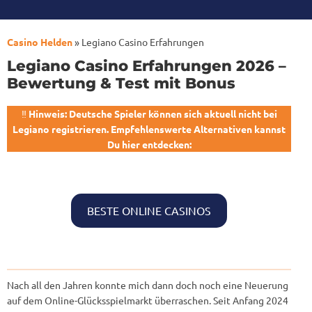
Casino Helden
»
Legiano Casino Erfahrungen
Legiano Casino Erfahrungen 2026 –
Bewertung & Test mit Bonus
‼️
Hinweis: Deutsche Spieler können sich aktuell nicht bei
Legiano registrieren. Empfehlenswerte Alternativen kannst
Du hier entdecken:
BESTE ONLINE CASINOS
Nach all den Jahren konnte mich dann doch noch eine Neuerung
auf dem Online-Glücksspielmarkt überraschen. Seit Anfang 2024