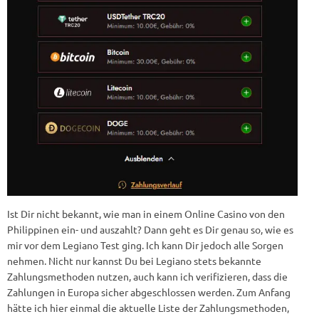
Ist Dir nicht bekannt, wie man in einem Online Casino von den
Philippinen ein- und auszahlt? Dann geht es Dir genau so, wie es
mir vor dem Legiano Test ging. Ich kann Dir jedoch alle Sorgen
nehmen. Nicht nur kannst Du bei Legiano stets bekannte
Zahlungsmethoden nutzen, auch kann ich verifizieren, dass die
Zahlungen in Europa sicher abgeschlossen werden. Zum Anfang
hätte ich hier einmal die aktuelle Liste der Zahlungsmethoden,