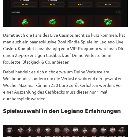
Damit auch die Fans des Live Casinos nicht zu kurz kommen, hat
man auch ein paar exklusive Boni für die Spiele im Legiano Live
Casino. Komplett unabhängig vom VIP-Programm wird man Dir
einen 25-prozentigen Cashback auf Deine Verluste beim
Roulette, Blackjack & Co. anbieten.
Dabei handelt es sich nicht etwa um Deine Verluste am
Wochenende, sondern um die Verluste während der gesamten
Woche. Maximal können 250 Euro zurückerhalten werden. Vor
einer Auszahlung des Cashbacks muss dieser nur 1-mal
durchgespielt werden.
Spielauswahl in den Legiano Erfahrungen