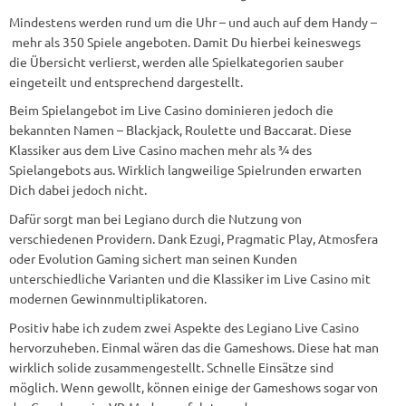
Mindestens werden rund um die Uhr – und auch auf dem Handy –
mehr als 350 Spiele angeboten. Damit Du hierbei keineswegs
die Übersicht verlierst, werden alle Spielkategorien sauber
eingeteilt und entsprechend dargestellt.
Beim Spielangebot im Live Casino dominieren jedoch die
bekannten Namen – Blackjack, Roulette und Baccarat. Diese
Klassiker aus dem Live Casino machen mehr als ¾ des
Spielangebots aus. Wirklich langweilige Spielrunden erwarten
Dich dabei jedoch nicht.
Dafür sorgt man bei Legiano durch die Nutzung von
verschiedenen Providern. Dank Ezugi, Pragmatic Play, Atmosfera
oder Evolution Gaming sichert man seinen Kunden
unterschiedliche Varianten und die Klassiker im Live Casino mit
modernen Gewinnmultiplikatoren.
Positiv habe ich zudem zwei Aspekte des Legiano Live Casino
hervorzuheben. Einmal wären das die Gameshows. Diese hat man
wirklich solide zusammengestellt. Schnelle Einsätze sind
möglich. Wenn gewollt, können einige der Gameshows sogar von