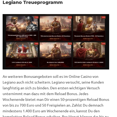
Legiano Treueprogramm
An weiteren Bonusangeboten soll es im Online Casino von
Legiano auch nicht scheitern. Legiano versucht, seine Kunden
langfristig an sich zu binden. Den ersten wichtigen Versuch
unternimmt man dazu mit dem Reload Bonus. Jedes
Wochenende bietet man Dir einen 50-prozentigen Reload Bonus
von bis zu 700 Euro und 50 Freispielen an. Zahlst Du demnach
mindestens 1.400 Euro am Wochenende ein, kannst Du den
kompletten Reload Bonus erhalten. Pro Monat können das bis zu