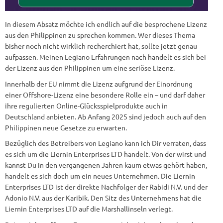
In diesem Absatz möchte ich endlich auf die besprochene Lizenz
aus den Philippinen zu sprechen kommen. Wer dieses Thema
bisher noch nicht wirklich recherchiert hat, sollte jetzt genau
aufpassen. Meinen Legiano Erfahrungen nach handelt es sich bei
der Lizenz aus den Philippinen um eine seriöse Lizenz.
Innerhalb der EU nimmt die Lizenz aufgrund der Einordnung
einer Offshore-Lizenz eine besondere Rolle ein – und darf daher
ihre regulierten Online-Glücksspielprodukte auch in
Deutschland anbieten. Ab Anfang 2025 sind jedoch auch auf den
Philippinen neue Gesetze zu erwarten.
Bezüglich des Betreibers von Legiano kann ich Dir verraten, dass
es sich um die Liernin Enterprises LTD handelt. Von der wirst und
kannst Du in den vergangenen Jahren kaum etwas gehört haben,
handelt es sich doch um ein neues Unternehmen. Die Liernin
Enterprises LTD ist der direkte Nachfolger der Rabidi N.V. und der
Adonio N.V. aus der Karibik. Den Sitz des Unternehmens hat die
Liernin Enterprises LTD auf die Marshallinseln verlegt.