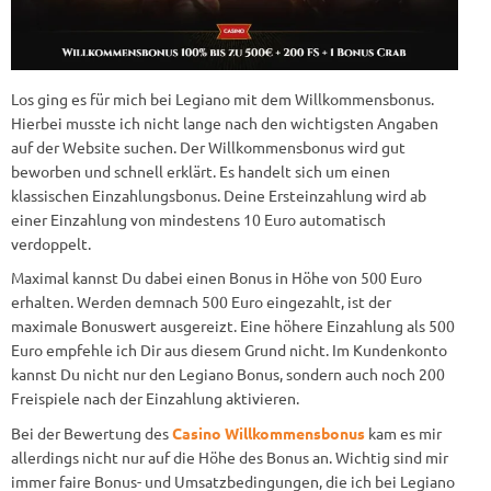
Los ging es für mich bei Legiano mit dem Willkommensbonus.
Hierbei musste ich nicht lange nach den wichtigsten Angaben
auf der Website suchen. Der Willkommensbonus wird gut
beworben und schnell erklärt. Es handelt sich um einen
klassischen Einzahlungsbonus. Deine Ersteinzahlung wird ab
einer Einzahlung von mindestens 10 Euro automatisch
verdoppelt.
Maximal kannst Du dabei einen Bonus in Höhe von 500 Euro
erhalten. Werden demnach 500 Euro eingezahlt, ist der
maximale Bonuswert ausgereizt. Eine höhere Einzahlung als 500
Euro empfehle ich Dir aus diesem Grund nicht. Im Kundenkonto
kannst Du nicht nur den Legiano Bonus, sondern auch noch 200
Freispiele nach der Einzahlung aktivieren.
Bei der Bewertung des
Casino Willkommensbonus
kam es mir
allerdings nicht nur auf die Höhe des Bonus an. Wichtig sind mir
immer faire Bonus- und Umsatzbedingungen, die ich bei Legiano