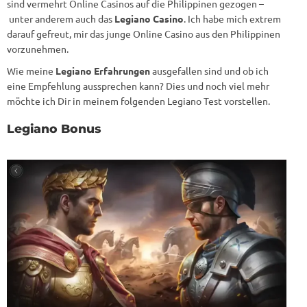
sind vermehrt Online Casinos auf die Philippinen gezogen –
unter anderem auch das
Legiano Casino
. Ich habe mich extrem
darauf gefreut, mir das junge Online Casino aus den Philippinen
vorzunehmen.
Wie meine
Legiano Erfahrungen
ausgefallen sind und ob ich
eine Empfehlung aussprechen kann? Dies und noch viel mehr
möchte ich Dir in meinem folgenden Legiano Test vorstellen.
Legiano Bonus