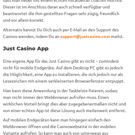
dass man lieber mit einem echten Mitarbeiter chatten möchte.
Dieser ist im Anschluss daran auch schnell verfügbar und
beantwortet die ihm gestellten Fragen sehr zügig, freundlich
und vor allem korrekt.
Alternativ kannst Du Dich auch per E-Mail an den Support des
Casinos wenden, indem Du an
support@justcasino.com
mailst.
Just Casino App
Eine eigene App für das Just Casino gibt es nicht – zumindest
nicht für mobile Endgeräte. Auf dem Desktop PC gibt es jedoch
die Möglichkeit, eine App zu installieren, die sich jedoch nur als
Lesezeichen mit einem verkleinerten Browserfenster entpuppt.
Man kann diese Anwendung in der Taskleiste fixieren, sodass
man nicht immer den Webbrowser aufrufen muss. Einen
wirklichen Vorteil bringt dies aber zugegebenermaßen nicht und
von einer echten App ist diese Lösung auch meilenweit entfernt.
Auf mobilen Endgeräten kann man hingegen einfach den
Webbrowser öffnen und die Casinowebseite in der mobilen
Variante aufrufen. So kann man auch von unterwegs aus