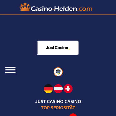
JUST CASINO CASINO
TOP SERIOSITÄT