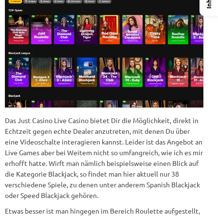
Das Just Casino Live Casino bietet Dir die Möglichkeit, direkt in
Echtzeit gegen echte Dealer anzutreten, mit denen Du über
eine Videoschalte interagieren kannst. Leider ist das Angebot an
Live Games aber bei Weitem nicht so umfangreich, wie ich es mir
erhofft hatte. Wirft man nämlich beispielsweise einen Blick auf
die Kategorie Blackjack, so findet man hier aktuell nur 38
verschiedene Spiele, zu denen unter anderem Spanish Blackjack
oder Speed Blackjack gehören.
Etwas besser ist man hingegen im Bereich Roulette aufgestellt,