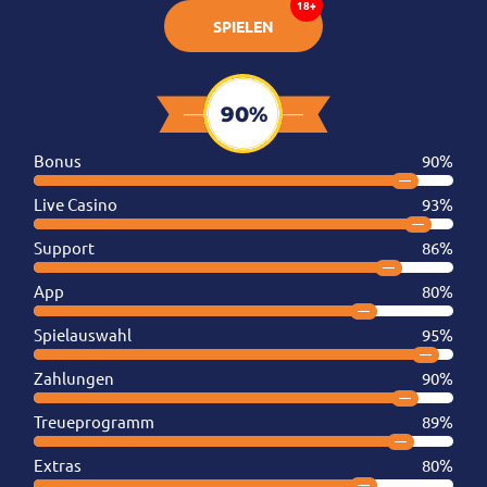
SPIELEN
90%
Bonus
90%
Live Casino
93%
Support
86%
App
80%
Spielauswahl
95%
Zahlungen
90%
Treueprogramm
89%
Extras
80%