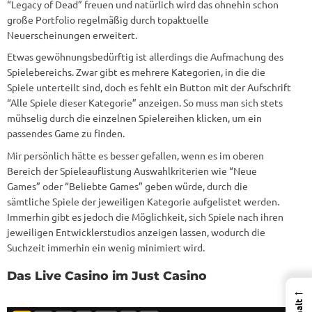
“Legacy of Dead” freuen und natürlich wird das ohnehin schon
große Portfolio regelmäßig durch topaktuelle
Neuerscheinungen erweitert.
Etwas gewöhnungsbedürftig ist allerdings die Aufmachung des
Spielebereichs. Zwar gibt es mehrere Kategorien, in die die
Spiele unterteilt sind, doch es fehlt ein Button mit der Aufschrift
“Alle Spiele dieser Kategorie” anzeigen. So muss man sich stets
mühselig durch die einzelnen Spielereihen klicken, um ein
passendes Game zu finden.
Mir persönlich hätte es besser gefallen, wenn es im oberen
Bereich der Spieleauflistung Auswahlkriterien wie “Neue
Games” oder “Beliebte Games” geben würde, durch die
sämtliche Spiele der jeweiligen Kategorie aufgelistet werden.
Immerhin gibt es jedoch die Möglichkeit, sich Spiele nach ihren
jeweiligen Entwicklerstudios anzeigen lassen, wodurch die
Suchzeit immerhin ein wenig minimiert wird.
Das Live Casino im Just Casino
←
Inhalt