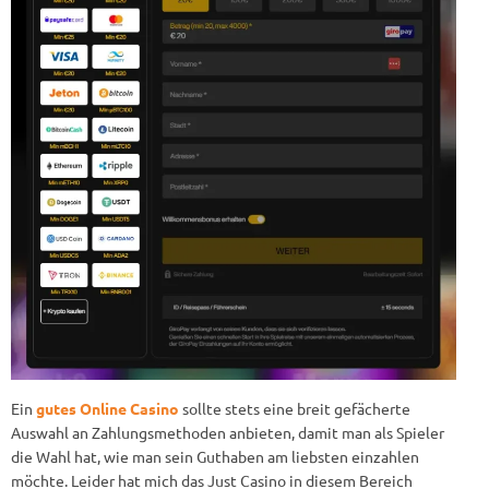
Ein
gutes Online Casino
sollte stets eine breit gefächerte
Auswahl an Zahlungsmethoden anbieten, damit man als Spieler
die Wahl hat, wie man sein Guthaben am liebsten einzahlen
möchte. Leider hat mich das Just Casino in diesem Bereich