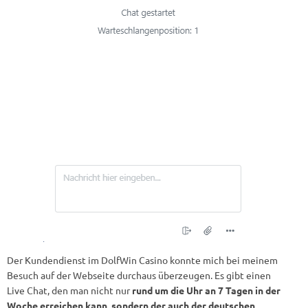
Der Kundendienst im DolfWin Casino konnte mich bei meinem
Besuch auf der Webseite durchaus überzeugen. Es gibt einen
Live Chat, den man nicht nur
rund um die Uhr an 7 Tagen in der
Woche erreichen kann, sondern der auch der deutschen