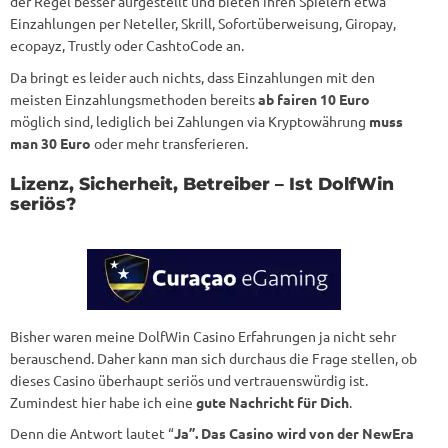
der Regel besser aufgestellt und bieten ihren Spielern etwa
Einzahlungen per Neteller, Skrill, Sofortüberweisung, Giropay,
ecopayz, Trustly oder CashtoCode an.
Da bringt es leider auch nichts, dass Einzahlungen mit den
meisten Einzahlungsmethoden bereits
ab fairen 10 Euro
möglich sind, lediglich bei Zahlungen via Kryptowährung
muss
man 30 Euro
oder mehr transferieren.
Lizenz, Sicherheit, Betreiber – Ist DolfWin
seriös?
Bisher waren meine DolfWin Casino Erfahrungen ja nicht sehr
berauschend. Daher kann man sich durchaus die Frage stellen, ob
dieses Casino überhaupt seriös und vertrauenswürdig ist.
Zumindest hier habe ich eine
gute Nachricht für Dich
.
Denn die Antwort lautet “
Ja”.
Das Casino wird von der NewEra