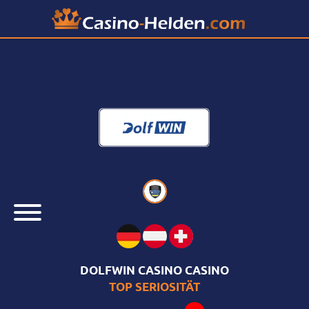
DOLFWIN CASINO CASINO
TOP SERIOSITÄT