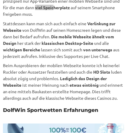
prinzipiell nur App-Varianten einer mobilen Webseite sind und
für die man dann
viel Speic
herplatz
auf seinem Smartphone
freigeben muss.
Stattdessen kann man sich auch einfach eine
Verlinkung zur
Webseite
von DolfWin auf seinen Homescreen legen und diese
dann bei Bedarf aufrufen.
Die mobile Webseite ähnelt vom
Design
her stark der
klassischen Desktop-Seite
und alle
wichtigen Bereiche
lassen sich somit auch
von unterwegs
aus
jederzeit aufrufen. Inklusive des Supportes per Live Chat.
Beim Ausprobieren der mobilen Webseite konnte ich keinerlei
Ruckler oder Aussetzer feststellen und auch die
HD Slots
luden
absolut zügig und problemlos.
Lediglich das Design der
Webseite
ist meiner Meinung nach
etwas eintönig
und erinnert
an eine mittels Baukasten erstellte Homepage. Dies trifft
allerdings auch auf die klassische Webseite dieses Casinos zu.
DolfWin Sportwetten Erfahrungen