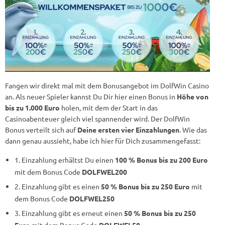
Fangen wir direkt mal mit dem Bonusangebot im DolfWin Casino
an. Als neuer Spieler kannst Du Dir hier einen Bonus in
Höhe von
bis zu 1.000 Euro
holen, mit dem der Start in das
Casinoabenteuer gleich viel spannender wird. Der DolfWin
Bonus verteilt sich auf
Deine ersten vier Einzahlungen
. Wie das
dann genau aussieht, habe ich hier für Dich zusammengefasst:
1. Einzahlung erhältst Du einen
100 % Bonus bis zu 200 Euro
mit dem Bonus Code
DOLFWEL200
2. Einzahlung gibt es einen
50 % Bonus bis zu 250 Euro
mit
dem Bonus Code
DOLFWEL250
3. Einzahlung gibt es erneut einen
50 % Bonus bis zu 250
Euro
mit dem Bonus Code
DOLFWEL50