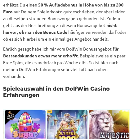
erhältst Du einen
50 % Aufladebonus in Höhe von bis zu 200
Euro
auf Deinem Spielerkonto gutgeschrieben, der aber leider
an dieselben strengen Bonusvorgaben gebunden ist. Zudem
geht aus der Beschreibung zu diesem Bonusangebot
nicht
hervor
,
ob man den Bonus Code
häufiger verwenden darf oder
ob es sich hierbei um ein einmaliges Angebot handelt.
Ehrlich gesagt habe ich mir vom DolfWin Bonusangebot
für
Bestandskunden
etwas mehr erhofft
. Beispielsweise ein paar
Free Spins, die es mehrfach pro Woche gibt. So ist hier nach
meinen DolfWin Erfahrungen sehr viel Luft nach oben
vorhanden.
Spieleauswahl in den DolfWin Casino
Erfahrungen